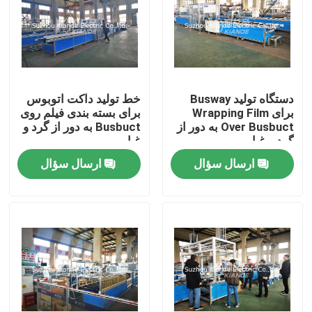
تور کارخانه
کنترل کیفیت
دستگاه تولید Busway
خط تولید داکت اتوبوس
برای Wrapping Film
برای بسته بندی فیلم روی
Over Busbuct به دور از
Busbuct به دور از گرد و
با ما تماس بگیرید
گرد و غبار
غبار
ارسال سؤال
ارسال سؤال
اخبار
درخواست نقل قول
دستگاه باسبار
دستگاه پردازش باسبار