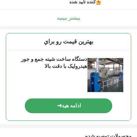
کننده تایید شده
بیشتر ببینید
بهترين قيمت رو براي
دستگاه ساخت شینه جمع و جور
هیدرولیک با دقت بالا
ادامه هید
محصولات توصیه شده