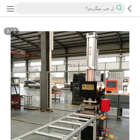
3
/
2