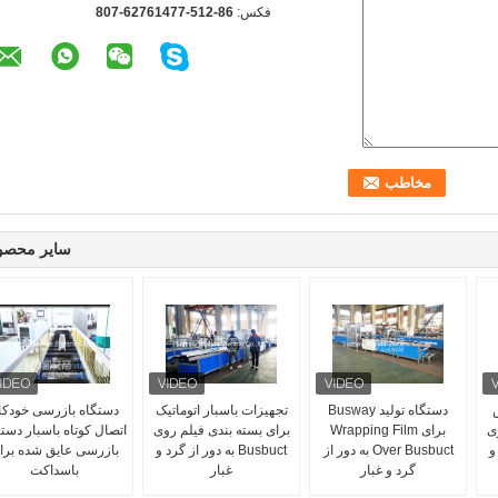
فکس:
86-512-62761477-807
سایر محصو
دستگاه تولید Busway
تجهیزات باسبار اتوماتیک
دستگاه بازرسی خودکا
ی
برای Wrapping Film
برای بسته بندی فیلم روی
اتصال کوتاه باسبار دست
 و
Over Busbuct به دور از
Busbuct به دور از گرد و
بازرسی عایق شده برا
گرد و غبار
غبار
باسداکت