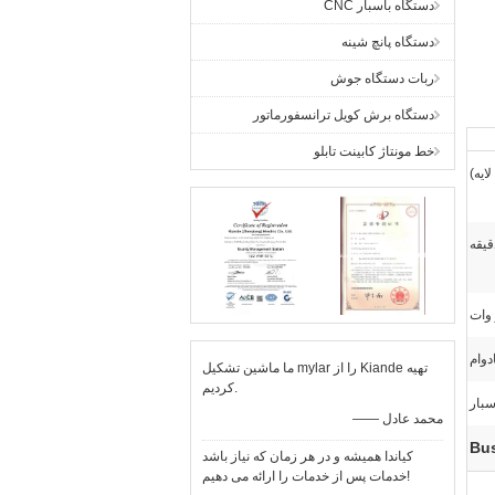
دستگاه باسبار CNC
دستگاه پانچ شینه
ربات دستگاه جوش
دستگاه برش کویل ترانسفورماتور
خط مونتاژ کابینت تابلو
دوام
ما ماشین تشکیل mylar را از Kiande تهیه
کردیم.
سبار
—— محمد عادل
کیاندا همیشه و در هر زمان که نیاز باشد
خدمات پس از خدمات را ارائه می دهیم!