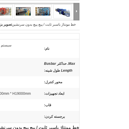
خط مونتاژ باسبر ثابت / پیچ پیچ بدون سرنشین
تصویر بز
سیستم مو
نام:
Max.
حداکثر
Busbar
Length
طول شینه
:
محور کنترل:
ابعاد تجهیزات:
00mm * H19000mm
قاب:
برجسته کردن:
خط مونتاژ باسبر ثابت / پیچ پیچ بدون سرنش