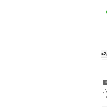
لات
ر
گاه
ی