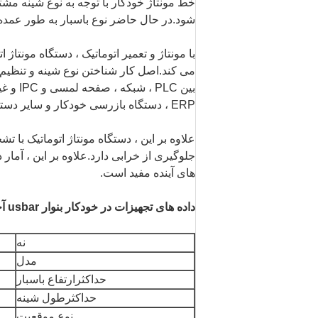
خط مونتاژ خودکار با توجه به نوع شینه م
شود.در حال حاضر نوع باسبار به طور عمده ب
با مونتاژ و تعمیر اتوماتیک ، دستگاه مونتا
می کند.اصل کار شناختن نوع شینه و تنظیم 
بین LC
ERP ، دستگاه بازرسی خودکار و سایر دستگاه های مرتبط دست یابد.
علاوه بر این ، دستگاه مونتاژ اتوماتیک ب
های آینده مفید است.
داده های تجهیزات در خودکار ب
نوار usbar
آ
خط
نه
مدل
حداکثرارتفاع باسبار
حداکثرطول شینه
نوع موقعیت