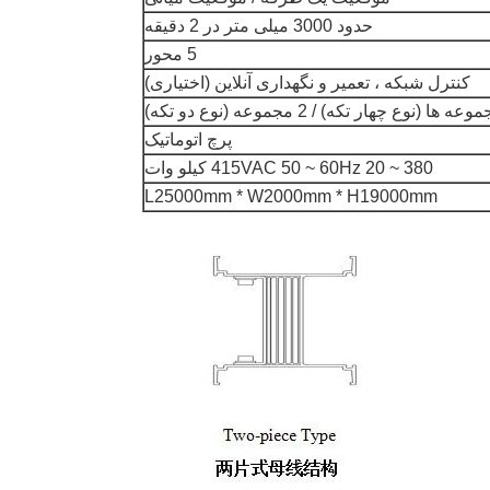
حدود 3000 میلی متر در 2 دقیقه
5 محور
کنترل شبکه ، تعمیر و نگهداری آنلاین (اختیاری)
عه ها (نوع چهار تکه) / 2 مجموعه (نوع دو تکه)
پرچ اتوماتیک
380 ~ 415VAC 50 ~ 60Hz 20 کیلو وات
L25000mm * W2000mm * H19000mm