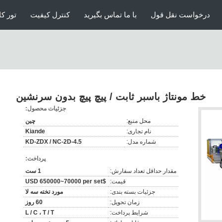
درخواست نقل قول
با ما تماس بگیرید
کنترل کیفیت
تور کا
خط مونتاژ باسبر ثابت / پیچ پیچ بدون سرنشین
جزئیات محصول:
محل منبع:
چین
نام تجاری:
Kiande
شماره مدل:
KD-ZDX / NC-2D-4.5
پرداخت:
مقدار حداقل تعداد سفارش:
1 ست
قیمت:
$USD 650000~70000 per set
جزئیات بسته بندی:
مورد تخته سه لا
زمان تحویل:
60 روز
شرایط پرداخت:
L / C ، T / T