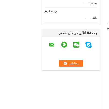
—— ویرندرا
وندی عزیز ،
—— حلال
ی
ده
چت IM آنلاین در حال حاضر