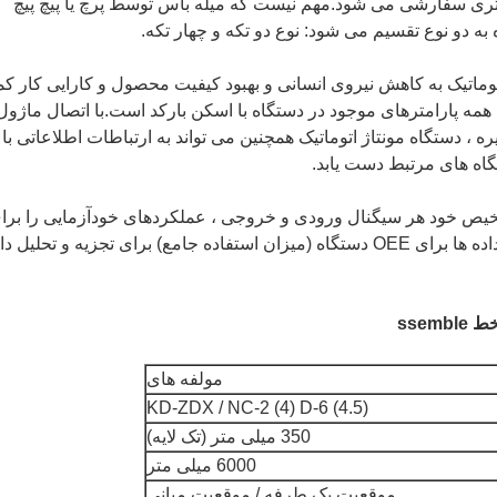
شتری سفارشی می شود.مهم نیست که میله باس توسط پرچ یا پیچ پیچ
ه دو نوع تقسیم می شود: نوع دو تکه و چهار تکه.
ژ اتوماتیک به کاهش نیروی انسانی و بهبود کیفیت محصول و کارایی کار ک
همه پارامترهای موجود در دستگاه با اسکن بارکد است.با اتصال ماژول
P ، شبکه ، صفحه لمسی و IPC و غیره ، دستگاه مونتاژ اتوماتیک همچنین می تواند به ارتباطات اطلاعاتی با
ا تشخیص خود هر سیگنال ورودی و خروجی ، عملکردهای خودآزمایی را برا
جلوگیری از خرابی دارد.علاوه بر این ، آمار داده ها برای OEE دستگاه (میزان استفاده جامع) برای تجزیه و تحلیل 
 ssemble
مولفه های
KD-ZDX / NC-2 (4) D-6 (4.5)
350 میلی متر (تک لایه)
6000 میلی متر
موقعیت یک طرفه / موقعیت میانی