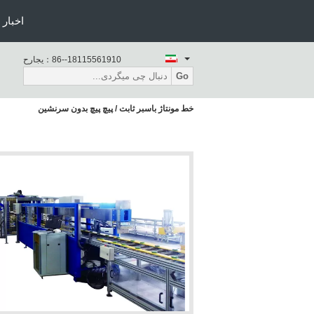
اخبار
86--18115561910
حراجی：
Go
خط مونتاژ باسبر ثابت / پیچ پیچ بدون سرنشین