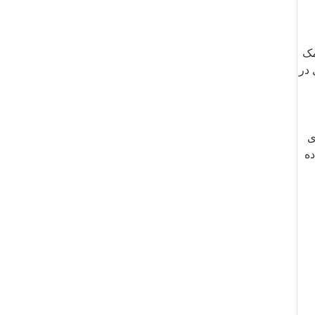
مک
 در
ی
داده