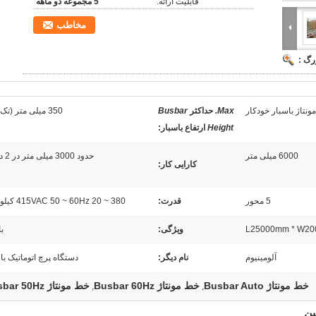
قابلیت ارائه:
5 مجموعه دو ماهه
مخاطب
رگ :
نتاژ باسبار خودکار
Max.
حداکثر
Busbar
350 میلی متر (تک لایه)
Height
ارتفاع باسبار
:
6000 میلی متر
حدود 3000 میلی متر در 2 دقیقه
کارایی کار:
5 محور
قدرت:
380 ~ 415VAC 50 ~ 60Hz 20 کیلو وات
L25000mm * W20
ویژگی:
با
آلومینیوم
نام دیگر:
دستگاه پرچ اتوماتیک با
خط مونتاژ Busbar Auto
خط مونتاژ Busbar 60Hz
خط مونتاژ Busbar 50Hz
,
,
ین