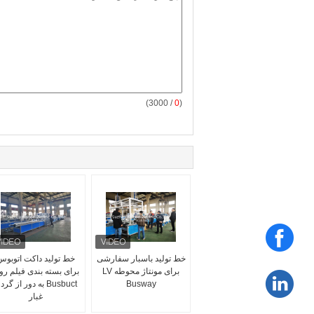
/ 3000)
0
(
خط تولید باسبار سفارشی
خط تولید داکت اتوبوس
برای مونتاژ محوطه LV
برای بسته بندی فیلم رو
Busway
Busbuct به دور از گرد
غبار