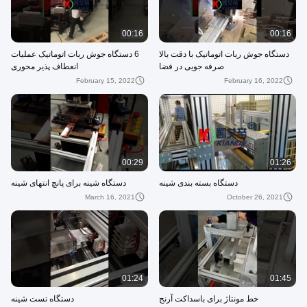
00:16
00:16
دستگاه جوش ربات اتوماتیک با دقت بالا
6 دستگاه جوش ربات اتوماتیک عملیات
صرفه جویی در فضا
انعطاف پذیر محوری
February 15, 2022
February 16, 2022
00:29
01:26
دستگاه بسته بندی شینه
دستگاه شینه برای پانچ انتهای شینه
March 16, 2021
October 26, 2021
01:24
01:45
خط مونتاژ برای باسداکت آرنج
دستگاه تست شینه