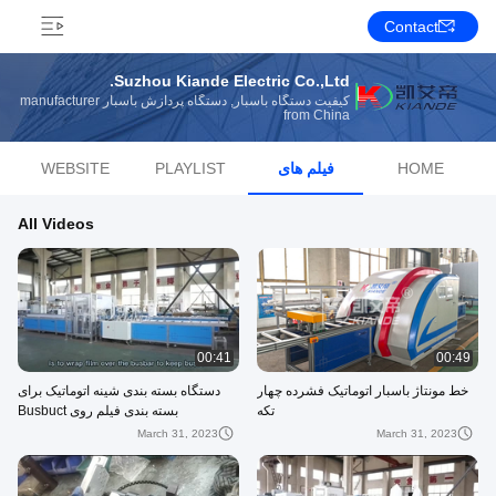
Contact
Suzhou Kiande Electric Co.,Ltd.
کیفیت دستگاه باسبار, دستگاه پردازش باسبار manufacturer
from China
HOME
فیلم های
PLAYLIST
WEBSITE
All Videos
00:41
00:49
خط مونتاژ باسبار اتوماتیک فشرده چهار
دستگاه بسته بندی شینه اتوماتیک برای
تکه
بسته بندی فیلم روی Busbuct
March 31, 2023
March 31, 2023