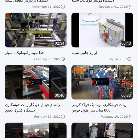
دستگاه مونتاژ اتوماتیک شینه
دستگاه پردازش مفصل شینه
November 01, 2022
November 01, 2022
02:34
00:43
لوازم جانبی شینه
خط مونتاژ اتوماتیک باسبار
February 25, 2022
July 14, 2022
00:46
00:33
ربات جوشکاری اتوماتیک فولاد کربنی
رابط دیجیتال خودکار ربات جوشکاری
800 میلی متر طول جوش
دستگاه کنترل دقیق
February 16, 2022
February 16, 2022